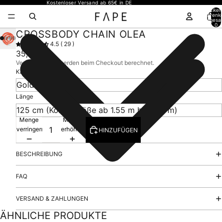
Kostenloser Versand ab 65€ in DE
Artikel
Warenk
insgesa
0
CROSSBODY CHAIN OLEA
4.5 ( 29 )
35,00€
Versandkosten werden beim Checkout berechnet.
Karabinerfarbe
Länge
Menge
Menge
verringern
erhöhen
HINZUFÜGEN
BESCHREIBUNG
FAQ
VERSAND & ZAHLUNGEN
ÄHNLICHE PRODUKTE