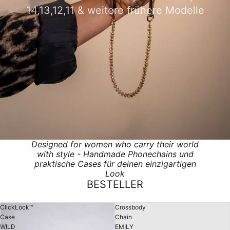
14,13,12,11 & weitere frühere Modelle
Designed for women who carry their world
with style - Handmade Phonechains und
praktische Cases für deinen einzigartigen
Look
BESTELLER
ClickLock™
Crossbody
Case
Chain
WILD
EMILY