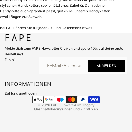
stylischen Handyketten, sowie nützliches Zubehör. Damit deine
Handykette auch garantiert passt, gibt es bei unseren Handyketten
zwei Längen zur Auswahl.
Bei FAPE finden Sie für jeden Stil und Geschmack etwas.
Melde dich zum FAPE Newsletter Club an und spare 10% auf deine erste
Bestellung!
Datenschutzerklärung
E-Mail
Impressum
ANMELDEN
Widerrufsrecht
AGB
INFORMATIONEN
Kontaktinformationen
Zahlungsmethoden
Versand
© 2026
FAPE
, Powered by Shopify
Geschäftsbedingungen und Richtlinien